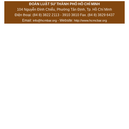
ĐOÀN LUẬT SƯ THÀNH PHỐ HỒ CHÍ MINH
104 Nguyễn Đình Chiểu, Phường Tân Định, Tp. Hồ Chí Minh
Điện thoại: (84 8) 3822 2113 - 3910 3810 Fax. (84 8) 3829 6437
Email:
- Website:
info@hcmbar.org
http://www.hcmcbar.org