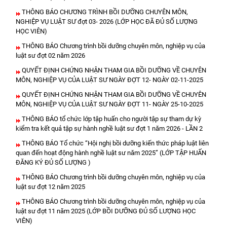
THÔNG BÁO CHƯƠNG TRÌNH BỒI DƯỠNG CHUYÊN MÔN,
NGHIỆP VỤ LUẬT SƯ đợt 03- 2026 (LỚP HỌC ĐÃ ĐỦ SỐ LƯỢNG
HỌC VIÊN)
THÔNG BÁO Chương trình bồi dưỡng chuyên môn, nghiệp vụ của
luật sư đợt 02 năm 2026
QUYẾT ĐỊNH CHỨNG NHẬN THAM GIA BỒI DƯỠNG VỀ CHUYÊN
MÔN, NGHIỆP VỤ CỦA LUẬT SƯ NGÀY ĐỢT 12- NGÀY 02-11-2025
QUYẾT ĐỊNH CHỨNG NHẬN THAM GIA BỒI DƯỠNG VỀ CHUYÊN
MÔN, NGHIỆP VỤ CỦA LUẬT SƯ NGÀY ĐỢT 11- NGÀY 25-10-2025
THÔNG BÁO tổ chức lớp tập huấn cho người tập sự tham dự kỳ
kiểm tra kết quả tập sự hành nghề luật sư đợt 1 năm 2026 - LẦN 2
THÔNG BÁO Tổ chức “Hội nghị bồi dưỡng kiến thức pháp luật liên
quan đến hoạt động hành nghề luật sư năm 2025” (LỚP TẬP HUẤN
ĐĂNG KÝ ĐỦ SỐ LƯỢNG )
THÔNG BÁO Chương trình bồi dưỡng chuyên môn, nghiệp vụ của
luật sư đợt 12 năm 2025
THÔNG BÁO Chương trình bồi dưỡng chuyên môn, nghiệp vụ của
luật sư đợt 11 năm 2025 (LỚP BỒI DƯỠNG ĐỦ SỐ LƯỢNG HỌC
VIÊN)