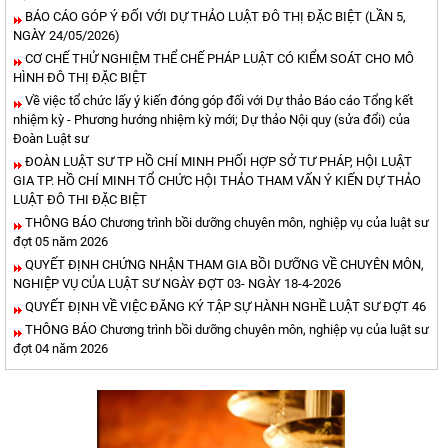
BÁO CÁO GÓP Ý ĐỐI VỚI DỰ THẢO LUẬT ĐÔ THỊ ĐẶC BIỆT (LẦN 5,
NGÀY 24/05/2026)
CƠ CHẾ THỬ NGHIỆM THỂ CHẾ PHÁP LUẬT CÓ KIỂM SOÁT CHO MÔ
HÌNH ĐÔ THỊ ĐẶC BIỆT
Về việc tổ chức lấy ý kiến đóng góp đối với Dự thảo Báo cáo Tổng kết
nhiệm kỳ - Phương hướng nhiệm kỳ mới; Dự thảo Nội quy (sửa đổi) của
Đoàn Luật sư
ĐOÀN LUẬT SƯ TP HỒ CHÍ MINH PHỐI HỢP SỞ TƯ PHÁP, HỘI LUẬT
GIA TP. HỒ CHÍ MINH TỔ CHỨC HỘI THẢO THAM VẤN Ý KIẾN DỰ THẢO
LUẬT ĐÔ THI ĐẶC BIỆT
THÔNG BÁO Chương trình bồi dưỡng chuyên môn, nghiệp vụ của luật sư
đợt 05 năm 2026
QUYẾT ĐỊNH CHỨNG NHẬN THAM GIA BỒI DƯỠNG VỀ CHUYÊN MÔN,
NGHIỆP VỤ CỦA LUẬT SƯ NGÀY ĐỢT 03- NGÀY 18-4-2026
QUYẾT ĐỊNH VỀ VIỆC ĐĂNG KÝ TẬP SỰ HÀNH NGHỀ LUẬT SƯ ĐỢT 46
THÔNG BÁO Chương trình bồi dưỡng chuyên môn, nghiệp vụ của luật sư
đợt 04 năm 2026