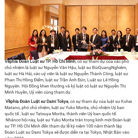
Về
phía Đoàn Luật sư TP. Hồ Chí Minh
, có sự tham dự của các phó
chủ nhiệm là luật sư Nguyễn Văn Hậu, luật sư BùiQuangNghiêm,
luật sư Hà Hải, các uỷ viên là luật sư Nguyễn Thành Công, luật sư
Phan Thị Hồng Điểm, luật sư Trần Anh Đức, Luật sư Lê Hồng
Nguyên. Hội Đồng khen thưởng và kỷ luật có luật sư Nguyễn Thị
Minh Huyền, Uỷ viên cùng tham dự.
Về
phía Đoàn Luật sư Daini Tokya
, có sự tham dự của luật sư Kohei
Matano, phó chủ nhiệm, luật sư Yuko Morita, chủ nhiệm Uỷ ban
quốc tế , luật sư Tatsuya Morita, thành viên Uỷ ban quốc tế.
Nhâncơ hội này, luật sư Yuko Morita trân trọng kính mời Đoàn luật
sư TP. Hồ Chí Minh đến tham dự lễ kỷ niệm 100 năm thành lập
Đoàn Luật sư Daini Tokya sẽ được diễn ra tại Tokyo, Nhật Bản vào