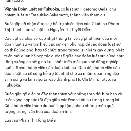
năm 2026.
Về
phía Đoàn Luật sư Fukuoka
, có luật sư Hidetomo Ueda, chủ
nhiệm, luật sư Tatsuhiko Sakamoto, thành viên tham dự.
Buổi gặp gỡ nhận được sự hỗ trợ phiên dịch của 2 luật sư Phạm
Thị Thanh Lan và luật sư Nguyễn Thị Tuyết Diễm.
Cácluật sư chia sẻ, cập nhật thông tin về sự phát triển của mỗi
đoàn luật sư và tìm hiểu các sự kiện phù hợp để các đoàn luật sư
có thể cùng phối hợp tổ chức trong tương lai nhằm xây dựng, phát
triển mối quan hệ hợp tác quốc tế giữa các đoàn luật sư, cũng như
tăng cường cơ hội giao lưu, phát triển mối quan hệ đồng nghiệp
quốc tế cho thành viên các đoàn luật sư. Qua đó, thành viên các
đoàn luật sư sẽ cùng hỗ trợ tốt nhất cho cá nhân, doanh nghiệp
sinh sống và làm việc tại các thành phố Hồ Chí Minh, Totyo, và
Fukuoka.
Cuộc gặp gỡ diễn ra đầy thân thiện với những trao đổi hứa hẹn về
triển vọng hợp tác tốt đẹp giữa các Đoàn luật sư trong tương lai.
Các thành viên tham dự buổi họp tặng nhau những món quà
tượng trưng, văn hoá của đoàn mình.
Luật sư Phan Thị Hồng Điểm