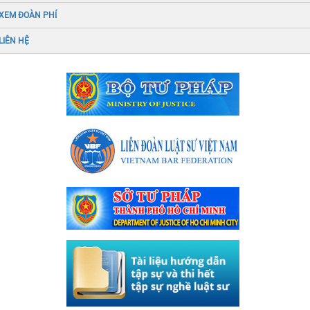
XEM ĐOÀN PHÍ
LIÊN HỆ