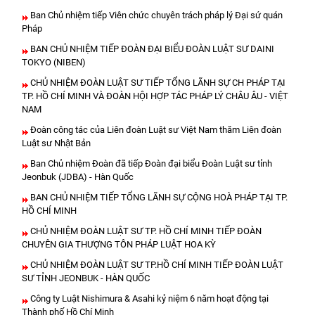
Ban Chủ nhiệm tiếp Viên chức chuyên trách pháp lý Đại sứ quán
Pháp
BAN CHỦ NHIỆM TIẾP ĐOÀN ĐẠI BIỂU ĐOÀN LUẬT SƯ DAINI
TOKYO (NIBEN)
CHỦ NHIỆM ĐOÀN LUẬT SƯ TIẾP TỔNG LÃNH SỰ CH PHÁP TẠI
TP. HỒ CHÍ MINH VÀ ĐOÀN HỘI HỢP TÁC PHÁP LÝ CHÂU ÂU - VIỆT
NAM
Đoàn công tác của Liên đoàn Luật sư Việt Nam thăm Liên đoàn
Luật sư Nhật Bản
Ban Chủ nhiệm Đoàn đã tiếp Đoàn đại biểu Đoàn Luật sư tỉnh
Jeonbuk (JDBA) - Hàn Quốc
BAN CHỦ NHIỆM TIẾP TỔNG LÃNH SỰ CỘNG HOÀ PHÁP TẠI TP.
HỒ CHÍ MINH
CHỦ NHIỆM ĐOÀN LUẬT SƯ TP. HỒ CHÍ MINH TIẾP ĐOÀN
CHUYÊN GIA THƯỢNG TÔN PHÁP LUẬT HOA KỲ
CHỦ NHIỆM ĐOÀN LUẬT SƯ TP.HỒ CHÍ MINH TIẾP ĐOÀN LUẬT
SƯ TỈNH JEONBUK - HÀN QUỐC
Công ty Luật Nishimura & Asahi kỷ niệm 6 năm hoạt động tại
Thành phố Hồ Chí Minh