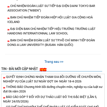
CHỦ NHIỆM ĐOÀN LUẬT SƯ TIẾP ĐẠI DIỆN DAINI TOKYO BAR
ASSOCIATION (“NIBEN”)
BAN CHỦ NHIỆM TIẾP ĐOÀN HIỆP HỘI LUẬT GIA CỘNG HOÀ
ICELAND
ĐẠI DIỆN BAN CHỦ NHIỆM TIẾP HIỆU TRƯỞNG TRƯỜNG LUẬT
HANDONG INTERNATIONNAL LAW SCHOOL
BAN CHỦ NHIỆM ĐOÀN LUẬT SƯ TP.HỒ CHÍ MINH TIẾP ĐOÀN
DONG-A LAW UNIVERSITY (BUSAN- HÀN QUỐC)
Trang sau >>
TIN - BÀI MỚI CẬP NHẬT
QUYẾT ĐỊNH CHỨNG NHẬN THAM GIA BỒI DƯỠNG VỀ CHUYÊN MÔN,
NGHIỆP VỤ CỦA LUẬT SƯ NGÀY ĐỢT 04- NGÀY 18-4-2026
THÔNG BÁO Chương trình bồi dưỡng chuyên môn, nghiệp vụ của luật sư
đợt 06 năm 2026
BÁO CÁO GÓP Ý ĐỐI VỚI DỰ THẢO LUẬT ĐÔ THỊ ĐẶC BIỆT (LẦN 5,
NGÀY 24/05/2026)
CƠ CHẾ THỬ NGHIỆM THỂ CHẾ PHÁP LUẬT CÓ KIỂM SOÁT CHO MÔ