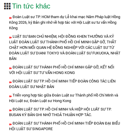
Tin tức khác
Đoàn Luật sư TP. HCM tham dự Lễ khai mạc Năm Pháp luật Hồng
Kông 2026, ký Bản ghi nhớ về hợp tác với Hội Luật sư tư vấn Hồng
Kông
LUẬT SƯ BAN CHỦ NHIỆM, HỘI ĐỒNG KHEN THƯỞNG VÀ KỶ
LUẬT ĐOÀN LUẬT SƯ THÀNH PHỐ HỒ CHÍ MINH GẶP GỠ, THẮT
CHẶT HƠN MỐI QUAN HỆ ĐỒNG NGHIỆP VỚI CÁC LUẬT SƯ TỪ
ĐOÀN LUẬT SƯ DIANI TOKYO VÀ ĐOÀN LUẬT SƯ FUKUOKA, NHẬT
BẢN
ĐOÀN LUẬT SƯ THÀNH PHỐ HỒ CHÍ MINH GẶP GỠ, KẾT NỐI
VỚI HỘI LUẬT SƯ TƯ VẤN HONG KONG
ĐOÀN LUẬT SƯ TP. HỒ CHÍ MINH TIẾP ĐOÀN CÔNG TÁC LIÊN
ĐOÀN LUẬT SƯ NHẬT BẢN
Triển vọng hợp tác giữa Đoàn Luật sư Thành phố Hồ Chí Minh và
Hội Luật sư, Đoàn Luật sư Hong Kong
ĐOÀN LUẬT SƯ TP. HỒ CHÍ MINH VÀ HIỆP HỘI LUÂT SƯ TP.
BUSAN KÝ BẢN GHI NHỚ THOẢ THUẬN HỢP TÁC.
ĐOÀN LUẬT SƯ THÀNH PHỐ HỒ CHÍ MINH TIẾP ĐOÀN ĐẠI BIỂU
HỘI LUẬT SƯ SINGAPORE