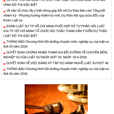
HÌNH ĐÔ THỊ ĐẶC BIỆT
Về việc tổ chức lấy ý kiến đóng góp đối với Dự thảo Báo cáo Tổng kết
nhiệm kỳ - Phương hướng nhiệm kỳ mới; Dự thảo Nội quy (sửa đổi) của
Đoàn Luật sư
ĐOÀN LUẬT SƯ TP HỒ CHÍ MINH PHỐI HỢP SỞ TƯ PHÁP, HỘI LUẬT
GIA TP. HỒ CHÍ MINH TỔ CHỨC HỘI THẢO THAM VẤN Ý KIẾN DỰ THẢO
LUẬT ĐÔ THI ĐẶC BIỆT
THÔNG BÁO Chương trình bồi dưỡng chuyên môn, nghiệp vụ của luật sư
đợt 05 năm 2026
QUYẾT ĐỊNH CHỨNG NHẬN THAM GIA BỒI DƯỠNG VỀ CHUYÊN MÔN,
NGHIỆP VỤ CỦA LUẬT SƯ NGÀY ĐỢT 03- NGÀY 18-4-2026
QUYẾT ĐỊNH VỀ VIỆC ĐĂNG KÝ TẬP SỰ HÀNH NGHỀ LUẬT SƯ ĐỢT 46
THÔNG BÁO Chương trình bồi dưỡng chuyên môn, nghiệp vụ của luật sư
đợt 04 năm 2026