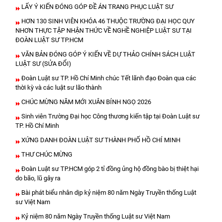
LẤY Ý KIẾN ĐÓNG GÓP ĐỀ ÁN TRANG PHỤC LUẬT SƯ
HƠN 130 SINH VIÊN KHÓA 46 THUỘC TRƯỜNG ĐẠI HỌC QUY
NHƠN THỰC TẬP NHẬN THỨC VỀ NGHỀ NGHIỆP LUẬT SƯ TẠI
ĐOÀN LUẬT SƯ TP.HCM
VĂN BẢN ĐÓNG GÓP Ý KIẾN VỀ DỰ THẢO CHÍNH SÁCH LUẬT
LUẬT SƯ (SỬA ĐỔI)
Đoàn Luật sư TP. Hồ Chí Minh chúc Tết lãnh đạo Đoàn qua các
thời kỳ và các luật sư lão thành
CHÚC MỪNG NĂM MỚI XUÂN BÍNH NGỌ 2026
Sinh viên Trường Đại học Công thương kiến tập tại Đoàn Luật sư
TP. Hồ Chí Minh
XỨNG DANH ĐOÀN LUẬT SƯ THÀNH PHỐ HỒ CHÍ MINH
THƯ CHÚC MỪNG
Đoàn Luật sư TP.HCM góp 2 tỉ đồng ủng hộ đồng bào bị thiệt hại
do bão, lũ gây ra
Bài phát biểu nhân dịp kỷ niệm 80 năm Ngày Truyền thống Luật
sư Việt Nam
Kỷ niệm 80 năm Ngày Truyền thống Luật sư Việt Nam