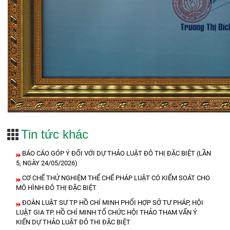
Tin tức khác
BÁO CÁO GÓP Ý ĐỐI VỚI DỰ THẢO LUẬT ĐÔ THỊ ĐẶC BIỆT (LẦN
5, NGÀY 24/05/2026)
CƠ CHẾ THỬ NGHIỆM THỂ CHẾ PHÁP LUẬT CÓ KIỂM SOÁT CHO
MÔ HÌNH ĐÔ THỊ ĐẶC BIỆT
ĐOÀN LUẬT SƯ TP HỒ CHÍ MINH PHỐI HỢP SỞ TƯ PHÁP, HỘI
LUẬT GIA TP. HỒ CHÍ MINH TỔ CHỨC HỘI THẢO THAM VẤN Ý
KIẾN DỰ THẢO LUẬT ĐÔ THI ĐẶC BIỆT