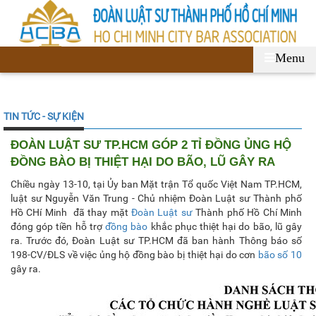
Menu
TIN TỨC - SỰ KIỆN
ĐOÀN LUẬT SƯ TP.HCM GÓP 2 TỈ ĐỒNG ỦNG HỘ
ĐỒNG BÀO BỊ THIỆT HẠI DO BÃO, LŨ GÂY RA
Chiều ngày 13-10, tại Ủy ban Mặt trận Tổ quốc Việt Nam TP.HCM,
luật sư Nguyễn Văn Trung - Chủ nhiệm Đoàn Luật sư Thành phố
Hồ CHí Minh đã thay mặt
Đoàn Luật sư
Thành phố Hồ Chí Minh
đóng góp tiền hỗ trợ
đồng bào
khắc phục thiệt hại do bão, lũ gây
ra. Trước đó, Đoàn Luật sư TP.HCM đã ban hành Thông báo số
198-CV/ĐLS về việc ủng hộ đồng bào bị thiệt hại do cơn
bão số 10
gây ra.