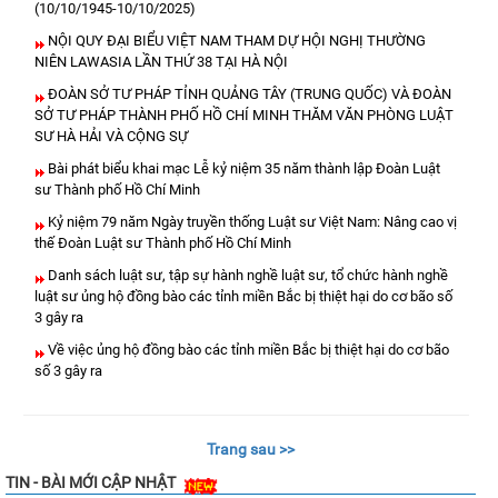
(10/10/1945-10/10/2025)
NỘI QUY ĐẠI BIỂU VIỆT NAM THAM DỰ HỘI NGHỊ THƯỜNG
NIÊN LAWASIA LẦN THỨ 38 TẠI HÀ NỘI
ĐOÀN SỞ TƯ PHÁP TỈNH QUẢNG TÂY (TRUNG QUỐC) VÀ ĐOÀN
SỞ TƯ PHÁP THÀNH PHỐ HỒ CHÍ MINH THĂM VĂN PHÒNG LUẬT
SƯ HÀ HẢI VÀ CỘNG SỰ
Bài phát biểu khai mạc Lễ kỷ niệm 35 năm thành lập Đoàn Luật
sư Thành phố Hồ Chí Minh
Kỷ niệm 79 năm Ngày truyền thống Luật sư Việt Nam: Nâng cao vị
thế Đoàn Luật sư Thành phố Hồ Chí Minh
Danh sách luật sư, tập sự hành nghề luật sư, tổ chức hành nghề
luật sư ủng hộ đồng bào các tỉnh miền Bắc bị thiệt hại do cơ bão số
3 gây ra
Về việc ủng hộ đồng bào các tỉnh miền Bắc bị thiệt hại do cơ bão
số 3 gây ra
Trang sau >>
TIN - BÀI MỚI CẬP NHẬT