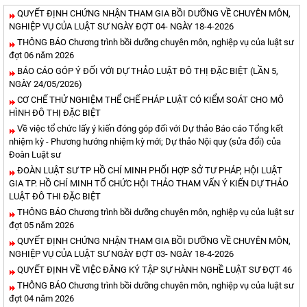
QUYẾT ĐỊNH CHỨNG NHẬN THAM GIA BỒI DƯỠNG VỀ CHUYÊN MÔN,
NGHIỆP VỤ CỦA LUẬT SƯ NGÀY ĐỢT 04- NGÀY 18-4-2026
THÔNG BÁO Chương trình bồi dưỡng chuyên môn, nghiệp vụ của luật sư
đợt 06 năm 2026
BÁO CÁO GÓP Ý ĐỐI VỚI DỰ THẢO LUẬT ĐÔ THỊ ĐẶC BIỆT (LẦN 5,
NGÀY 24/05/2026)
CƠ CHẾ THỬ NGHIỆM THỂ CHẾ PHÁP LUẬT CÓ KIỂM SOÁT CHO MÔ
HÌNH ĐÔ THỊ ĐẶC BIỆT
Về việc tổ chức lấy ý kiến đóng góp đối với Dự thảo Báo cáo Tổng kết
nhiệm kỳ - Phương hướng nhiệm kỳ mới; Dự thảo Nội quy (sửa đổi) của
Đoàn Luật sư
ĐOÀN LUẬT SƯ TP HỒ CHÍ MINH PHỐI HỢP SỞ TƯ PHÁP, HỘI LUẬT
GIA TP. HỒ CHÍ MINH TỔ CHỨC HỘI THẢO THAM VẤN Ý KIẾN DỰ THẢO
LUẬT ĐÔ THI ĐẶC BIỆT
THÔNG BÁO Chương trình bồi dưỡng chuyên môn, nghiệp vụ của luật sư
đợt 05 năm 2026
QUYẾT ĐỊNH CHỨNG NHẬN THAM GIA BỒI DƯỠNG VỀ CHUYÊN MÔN,
NGHIỆP VỤ CỦA LUẬT SƯ NGÀY ĐỢT 03- NGÀY 18-4-2026
QUYẾT ĐỊNH VỀ VIỆC ĐĂNG KÝ TẬP SỰ HÀNH NGHỀ LUẬT SƯ ĐỢT 46
THÔNG BÁO Chương trình bồi dưỡng chuyên môn, nghiệp vụ của luật sư
đợt 04 năm 2026