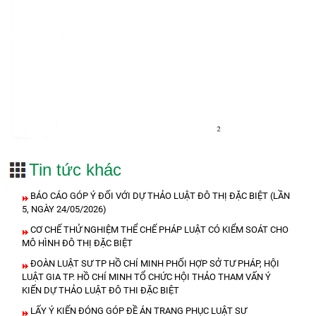
Tin tức khác
BÁO CÁO GÓP Ý ĐỐI VỚI DỰ THẢO LUẬT ĐÔ THỊ ĐẶC BIỆT (LẦN
5, NGÀY 24/05/2026)
CƠ CHẾ THỬ NGHIỆM THỂ CHẾ PHÁP LUẬT CÓ KIỂM SOÁT CHO
MÔ HÌNH ĐÔ THỊ ĐẶC BIỆT
ĐOÀN LUẬT SƯ TP HỒ CHÍ MINH PHỐI HỢP SỞ TƯ PHÁP, HỘI
LUẬT GIA TP. HỒ CHÍ MINH TỔ CHỨC HỘI THẢO THAM VẤN Ý
KIẾN DỰ THẢO LUẬT ĐÔ THI ĐẶC BIỆT
LẤY Ý KIẾN ĐÓNG GÓP ĐỀ ÁN TRANG PHỤC LUẬT SƯ