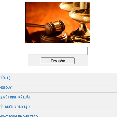
ĐIỀU LỆ
NỘI QUY
QUYẾT ĐỊNH KỶ LUẬT
BỒI DƯỠNG ĐÀO TẠO
HOẠT ĐỘNG PHONG TRÀO