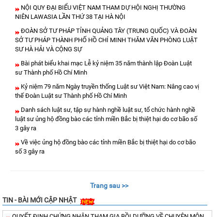
NỘI QUY ĐẠI BIỂU VIỆT NAM THAM DỰ HỘI NGHỊ THƯỜNG
NIÊN LAWASIA LẦN THỨ 38 TẠI HÀ NỘI
ĐOÀN SỞ TƯ PHÁP TỈNH QUẢNG TÂY (TRUNG QUỐC) VÀ ĐOÀN
SỞ TƯ PHÁP THÀNH PHỐ HỒ CHÍ MINH THĂM VĂN PHÒNG LUẬT
SƯ HÀ HẢI VÀ CỘNG SỰ
Bài phát biểu khai mạc Lễ kỷ niệm 35 năm thành lập Đoàn Luật
sư Thành phố Hồ Chí Minh
Kỷ niệm 79 năm Ngày truyền thống Luật sư Việt Nam: Nâng cao vị
thế Đoàn Luật sư Thành phố Hồ Chí Minh
Danh sách luật sư, tập sự hành nghề luật sư, tổ chức hành nghề
luật sư ủng hộ đồng bào các tỉnh miền Bắc bị thiệt hại do cơ bão số
3 gây ra
Về việc ủng hộ đồng bào các tỉnh miền Bắc bị thiệt hại do cơ bão
số 3 gây ra
Trang sau >>
TIN - BÀI MỚI CẬP NHẬT
QUYẾT ĐỊNH CHỨNG NHẬN THAM GIA BỒI DƯỠNG VỀ CHUYÊN MÔN,