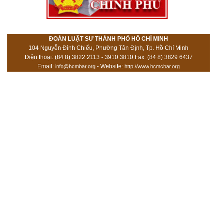
ĐOÀN LUẬT SƯ THÀNH PHỐ HỒ CHÍ MINH
104 Nguyễn Đình Chiểu, Phường Tân Định, Tp. Hồ Chí Minh
Điện thoại: (84 8) 3822 2113 - 3910 3810 Fax. (84 8) 3829 6437
Email:
- Website:
info@hcmbar.org
http://www.hcmcbar.org