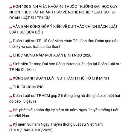
HƠN 130 SINH VIÊN KHÓA 46 THUỘC TRƯỜNG ĐẠI HỌC QUY
NHƠN THỰC TẬP NHẬN THỨC VỀ NGHỀ NGHIỆP LUẬT SƯ TẠI
ĐOÀN LUẬT SƯ TP.HCM
VĂN BẢN ĐÓNG GÓP Ý KIẾN VỀ DỰ THẢO CHÍNH SÁCH LUẬT
LUẬT SƯ (SỬA ĐỔI)
Đoàn Luật sư TP. Hồ Chí Minh chúc Tết lãnh đạo Đoàn qua các
thời kỳ và các luật sư lão thành
CHÚC MỪNG NĂM MỚI XUÂN BÍNH NGỌ 2026
Sinh viên Trường Đại học Công thương kiến tập tại Đoàn Luật sư
TP. Hồ Chí Minh
XỨNG DANH ĐOÀN LUẬT SƯ THÀNH PHỐ HỒ CHÍ MINH
THƯ CHÚC MỪNG
Đoàn Luật sư TP.HCM góp 2 tỉ đồng ủng hộ đồng bào bị thiệt hại
do bão, lũ gây ra
Bài phát biểu nhân dịp kỷ niệm 80 năm Ngày Truyền thống Luật
sư Việt Nam
Kỷ niệm 80 năm Ngày Truyền thống Luật sư Việt Nam
(10/10/1945-10/10/2025)