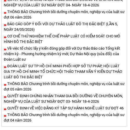
NGHIỆP VỤ CỦA LUẬT SƯ NGÀY ĐỢT 04- NGÀY 18-4-2026
THÔNG BÁO Chương trình bồi dưỡng chuyên môn, nghiệp vụ của luật sư
đợt 06 năm 2026
BÁO CÁO GÓP Ý ĐỐI VỚI DỰ THẢO LUẬT ĐÔ THỊ ĐẶC BIỆT (LẦN 5,
NGÀY 24/05/2026)
CƠ CHẾ THỬ NGHIỆM THỂ CHẾ PHÁP LUẬT CÓ KIỂM SOÁT CHO MÔ
HÌNH ĐÔ THỊ ĐẶC BIỆT
Về việc tổ chức lấy ý kiến đóng góp đối với Dự thảo Báo cáo Tổng kết
nhiệm kỳ - Phương hướng nhiệm kỳ mới; Dự thảo Nội quy (sửa đổi) của
Đoàn Luật sư
ĐOÀN LUẬT SƯ TP HỒ CHÍ MINH PHỐI HỢP SỞ TƯ PHÁP, HỘI LUẬT
GIA TP. HỒ CHÍ MINH TỔ CHỨC HỘI THẢO THAM VẤN Ý KIẾN DỰ THẢO
LUẬT ĐÔ THI ĐẶC BIỆT
THÔNG BÁO Chương trình bồi dưỡng chuyên môn, nghiệp vụ của luật sư
đợt 05 năm 2026
QUYẾT ĐỊNH CHỨNG NHẬN THAM GIA BỒI DƯỠNG VỀ CHUYÊN MÔN,
NGHIỆP VỤ CỦA LUẬT SƯ NGÀY ĐỢT 03- NGÀY 18-4-2026
QUYẾT ĐỊNH VỀ VIỆC ĐĂNG KÝ TẬP SỰ HÀNH NGHỀ LUẬT SƯ ĐỢT 46
THÔNG BÁO Chương trình bồi dưỡng chuyên môn, nghiệp vụ của luật sư
đợt 04 năm 2026