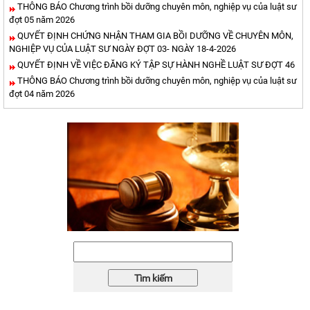
THÔNG BÁO Chương trình bồi dưỡng chuyên môn, nghiệp vụ của luật sư
đợt 05 năm 2026
QUYẾT ĐỊNH CHỨNG NHẬN THAM GIA BỒI DƯỠNG VỀ CHUYÊN MÔN,
NGHIỆP VỤ CỦA LUẬT SƯ NGÀY ĐỢT 03- NGÀY 18-4-2026
QUYẾT ĐỊNH VỀ VIỆC ĐĂNG KÝ TẬP SỰ HÀNH NGHỀ LUẬT SƯ ĐỢT 46
THÔNG BÁO Chương trình bồi dưỡng chuyên môn, nghiệp vụ của luật sư
đợt 04 năm 2026