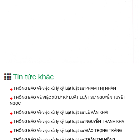
Tin tức khác
THÔNG BÁO Về việc xử lý kỷ luật luật sư PHẠM THỊ NHÀN
THÔNG BÁO VỀ VIỆC XỬ LÝ KỶ LUẬT LUẬT SƯ NGUYỄN TUYẾT
NGỌC
THÔNG BÁO Về việc xử lý kỷ luật luật sư LÊ VĂN KHẢI
THÔNG BÁO Về việc xử lý kỷ luật luật sư NGUYỄN THANH KHA
THÔNG BÁO Về việc xử lý kỷ luật luật sư ĐÀO TRỌNG TRÁNG
THÔNG BÁO Về việc xử lý kỷ luật luật sư TRẦN THỊ HỒNG