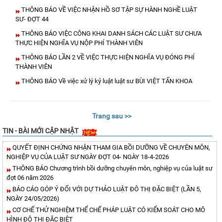
THÔNG BÁO VỀ VIỆC NHẬN HỒ SƠ TẬP SỰ HÀNH NGHỀ LUẬT
SƯ- ĐỢT 44
THÔNG BÁO VIỆC CÔNG KHAI DANH SÁCH CÁC LUẬT SƯ CHƯA
THỰC HIỆN NGHĨA VỤ NỘP PHÍ THÀNH VIÊN
THÔNG BÁO LẦN 2 VỀ VIỆC THỰC HIỆN NGHĨA VỤ ĐÓNG PHÍ
THÀNH VIÊN
THÔNG BÁO Về việc xử lý kỷ luật luật sư BÙI VIỆT TẤN KHOA
Trang sau >>
TIN - BÀI MỚI CẬP NHẬT
QUYẾT ĐỊNH CHỨNG NHẬN THAM GIA BỒI DƯỠNG VỀ CHUYÊN MÔN,
NGHIỆP VỤ CỦA LUẬT SƯ NGÀY ĐỢT 04- NGÀY 18-4-2026
THÔNG BÁO Chương trình bồi dưỡng chuyên môn, nghiệp vụ của luật sư
đợt 06 năm 2026
BÁO CÁO GÓP Ý ĐỐI VỚI DỰ THẢO LUẬT ĐÔ THỊ ĐẶC BIỆT (LẦN 5,
NGÀY 24/05/2026)
CƠ CHẾ THỬ NGHIỆM THỂ CHẾ PHÁP LUẬT CÓ KIỂM SOÁT CHO MÔ
HÌNH ĐÔ THỊ ĐẶC BIỆT