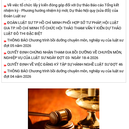
Về việc tổ chức lấy ý kiến đóng góp đối với Dự thảo Báo cáo Tổng kết
nhiệm kỳ - Phương hướng nhiệm kỳ mới; Dự thảo Nội quy (sửa đổi) của
Đoàn Luật sư
ĐOÀN LUẬT SƯ TP HỒ CHÍ MINH PHỐI HỢP SỞ TƯ PHÁP, HỘI LUẬT
GIA TP. HỒ CHÍ MINH TỔ CHỨC HỘI THẢO THAM VẤN Ý KIẾN DỰ THẢO
LUẬT ĐÔ THI ĐẶC BIỆT
THÔNG BÁO Chương trình bồi dưỡng chuyên môn, nghiệp vụ của luật sư
đợt 05 năm 2026
QUYẾT ĐỊNH CHỨNG NHẬN THAM GIA BỒI DƯỠNG VỀ CHUYÊN MÔN,
NGHIỆP VỤ CỦA LUẬT SƯ NGÀY ĐỢT 03- NGÀY 18-4-2026
QUYẾT ĐỊNH VỀ VIỆC ĐĂNG KÝ TẬP SỰ HÀNH NGHỀ LUẬT SƯ ĐỢT 46
THÔNG BÁO Chương trình bồi dưỡng chuyên môn, nghiệp vụ của luật sư
đợt 04 năm 2026