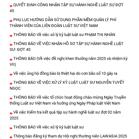
QUYẾT ĐỊNH CÔNG NHẬN TẬP SỰ HÀNH NGHỀ LUẬT SƯ ĐỢT
45
PHỤ LỤC HƯỚNG DẪN SỬ DỤNG PHẦN MỀM QUẢN LÝ PHÍ
THÀNH VIÊN CỦA LIÊN ĐOÀN LUẬT SƯ VIỆT NAM
THÔNG BÁO Về việc xử lý kỷ luật luật sư PHẠM THỊ NHÀN
THÔNG BÁO VỀ VIỆC NHẬN HỒ SƠ TẬP SỰ HÀNH NGHỀ LUẬT
SƯ- ĐỢT 45
THÔNG BÁO (Về việc đề nghị khen thưởng năm 2025 và nhiệm kỳ
VII)
Về việc ủng hộ đồng bào bị thiệt hại do cơn bão số 10 gây ra
THÔNG BÁO VỀ VIỆC XỬ LÝ KỶ LUẬT LUẬT SƯ NGUYỄN TUYẾT
NGỌC
THÔNG BÁO Về việc tổ chức hoạt động chào mừng Ngày Truyền
thống Luật sư Việt Nam và hưởng ứng Ngày Pháp luật Việt Nam
Về việc Kiểm tra kết quả tập sự hành nghề luật sư đợt 02 năm
2025
THÔNG BÁO Về việc xử lý kỷ luật luật sư
Thông báo đăng ký tham dự Hội nghị thường niên LAWASIA 2025