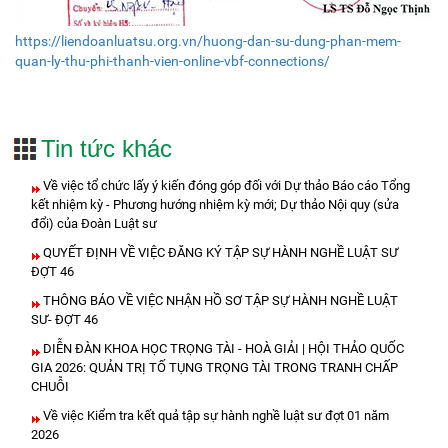
https://liendoanluatsu.org.vn/huong-dan-su-dung-phan-mem-
quan-ly-thu-phi-thanh-vien-online-vbf-connections/
Tin tức khác
Về việc tổ chức lấy ý kiến đóng góp đối với Dự thảo Báo cáo Tổng
kết nhiệm kỳ - Phương hướng nhiệm kỳ mới; Dự thảo Nội quy (sửa
đổi) của Đoàn Luật sư
QUYẾT ĐỊNH VỀ VIỆC ĐĂNG KÝ TẬP SỰ HÀNH NGHỀ LUẬT SƯ
ĐỢT 46
THÔNG BÁO VỀ VIỆC NHẬN HỒ SƠ TẬP SỰ HÀNH NGHỀ LUẬT
SƯ- ĐỢT 46
DIỄN ĐÀN KHOA HỌC TRỌNG TÀI - HOÀ GIẢI | HỘI THẢO QUỐC
GIA 2026: QUẢN TRỊ TỐ TỤNG TRỌNG TÀI TRONG TRANH CHẤP
CHUỖI
Về việc Kiểm tra kết quả tập sự hành nghề luật sư đợt 01 năm
2026