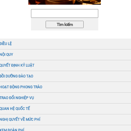
ĐIỀU LỆ
NỘI QUY
QUYẾT ĐỊNH KỶ LUẬT
BỒI DƯỠNG ĐÀO TẠO
HOẠT ĐỘNG PHONG TRÀO
TRAO ĐỔI NGHIỆP VỤ
QUAN HỆ QUỐC TẾ
NGHỊ QUYẾT VỀ MỨC PHÍ
XEM ĐOÀN PHÍ