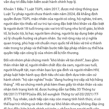
vẫn duy trì điều kiện kiểm soát hành chính hợp lý.
Khoản 1 Điều 7 Luật TGPL năm 2017, được mở rộng thông qua
Luật Tư pháp người chưa thành niên năm 2024, đã khẳng định
quyền được TGPL mặc nhiên của người có công, hộ nghèo, trẻ em,
người dân tộc thiểu số cư trú tại vùng đặc biệt khó khăn và đặc biệt
là người dưới 18 tuổi trong các vai trò tố tụng như bị tố giác, bị khởi
tố, bị buộc tội, bị hại, người làm chứng, người bị áp dụng biện pháp
xử lý chuyển hướng và phạm nhân. Sự mở rộng này có ý nghĩa
quan trọng, phù hợp với chuẩn mực quốc tế về bảo vệ trẻ vị thành
niên trong tư pháp và thể hiện bước tiến lập pháp nhằm cụ thể hóa
quyền tiếp cận công lý của nhóm dễ bị tổn thương.
Đối với nhóm phải chứng minh “khó khăn về tài chính”, bao gồm
thân nhân liệt sĩ, người nhiễm chất độc da cam, người cao tuổi,
người khuyết tật, nạn nhân bạo lực gia đình và người nhiễm HIV,
pháp luật hiện hành quy định tiêu chí xác định dựa trên căn cứ
hành chính: “hộ cận nghèo” hoặc “đang hưởng trợ cấp xã hội hằng
tháng”. Hồ sơ chứng minh phải kèm theo giấy tờ nhân thân và xác
nhận tình trạng kinh tế, được hướng dẫn tại Điều 33 Thông tư
08/2017/TT-BTP(sửa đổi, bổ sungbởi
Thông tư số 03/2021/TT-
BTP
). Tuy nhiên, cách tiếp cận này còn mang tính hình thức, vì có
thể loại trừ những cá nhân thật sự khó khăn nhưng không đáp ứng
đủ hai điều kiện hành chính nói trên – chẳng hạn người mất việc