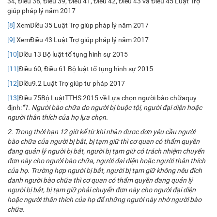
34, Điều 38, Điều 39, Điều 41, Điều 42, Điều 43 và Điều 45 Luật Trợ
giúp pháp lý năm 2017
[8]
XemĐiều 35 Luật Trợ giúp pháp lý năm 2017
[9]
XemĐiều 43 Luật Trợ giúp pháp lý năm 2017
[10]
Điều 13 Bộ luật tố tụng hình sự 2015
[11]
Điều 60, Điều 61 Bộ luật tố tụng hình sự 2015
[12]
Điều9.2 Luật Trợ giúp tư pháp 2017
[13]
Điều 75Bộ LuậtTTHS 2015 về Lựa chọn người bào chữaquy
định:
“
1. Người bào chữa do người bị buộc tội, người đại diện hoặc
người thân thích của họ lựa chọn.
2. Trong thời hạn 12 giờ kể từ khi nhận được đơn yêu cầu người
bào chữa của người bị bắt, bị tạm giữ thì cơ quan có thẩm quyền
đang quản lý người bị bắt, người bị tạm giữ có trách nhiệm chuyển
đơn này cho người bào chữa, người đại diện hoặc người thân thích
của họ. Trường hợp người bị bắt, người bị tạm giữ không nêu đích
danh người bào chữa thì cơ quan có thẩm quyền đang quản lý
người bị bắt, bị tạm giữ phải chuyển đơn này cho người đại diện
hoặc người thân thích của họ để những người này nhờ người bào
chữa.