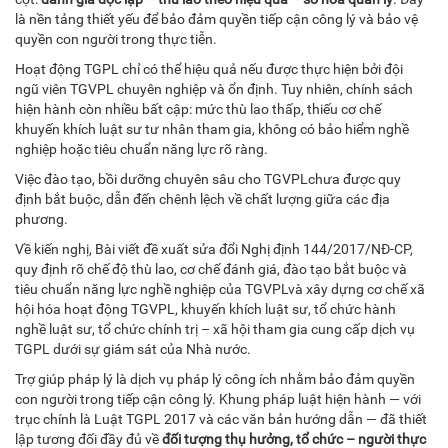
là nền tảng thiết yếu để bảo đảm quyền tiếp cận công lý và bảo vệ
quyền con người trong thực tiễn.
Hoạt động TGPL chỉ có thể hiệu quả nếu được thực hiện bởi đội
ngũ viên TGVPL chuyên nghiệp và ổn định. Tuy nhiên, chính sách
hiện hành còn nhiều bất cập: mức thù lao thấp, thiếu cơ chế
khuyến khích luật sư tư nhân tham gia, không có bảo hiểm nghề
nghiệp hoặc tiêu chuẩn năng lực rõ ràng.
Việc đào tạo, bồi dưỡng chuyên sâu cho TGVPLchưa được quy
định bắt buộc, dẫn đến chênh lệch về chất lượng giữa các địa
phương.
Về kiến nghị, Bài viết đề xuất sửa đổi Nghị định 144/2017/NĐ-CP,
quy định rõ chế độ thù lao, cơ chế đánh giá, đào tạo bắt buộc và
tiêu chuẩn năng lực nghề nghiệp của TGVPLvà xây dựng cơ chế xã
hội hóa hoạt động TGVPL, khuyến khích luật sư, tổ chức hành
nghề luật sư, tổ chức chính trị – xã hội tham gia cung cấp dịch vụ
TGPL dưới sự giám sát của Nhà nước.
Trợ giúp pháp lý là dịch vụ pháp lý công ích nhằm bảo đảm quyền
con người trong tiếp cận công lý. Khung pháp luật hiện hành — với
trục chính là Luật TGPL 2017 và các văn bản hướng dẫn — đã thiết
lập tương đối đầy đủ về
đối tượng thụ hưởng
,
tổ chức – người thực