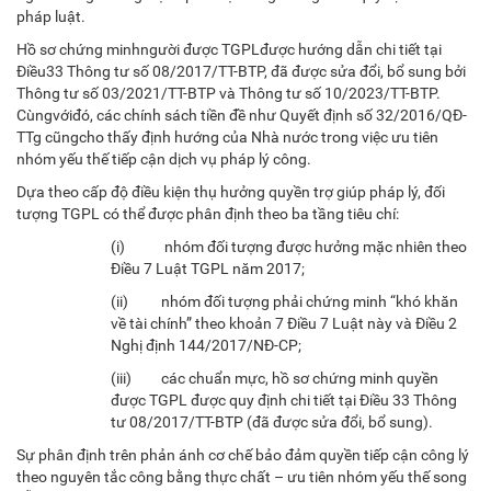
pháp luật.
Hồ sơ chứng minhngười được TGPLđược hướng dẫn chi tiết tại
Điều33 Thông tư số 08/2017/TT-BTP, đã được sửa đổi, bổ sung bởi
Thông tư số 03/2021/TT-BTP và Thông tư số 10/2023/TT-BTP.
Cùngvớiđó, các chính sách tiền đề như Quyết định số 32/2016/QĐ-
TTg cũngcho thấy định hướng của Nhà nước trong việc ưu tiên
nhóm yếu thế tiếp cận dịch vụ pháp lý công.
Dựa theo cấp độ điều kiện thụ hưởng quyền trợ giúp pháp lý, đối
tượng TGPL có thể được phân định theo ba tầng tiêu chí:
(i) nhóm đối tượng được hưởng mặc nhiên theo
Điều 7 Luật TGPL năm 2017;
(ii) nhóm đối tượng phải chứng minh “khó khăn
về tài chính” theo khoản 7 Điều 7 Luật này và Điều 2
Nghị định 144/2017/NĐ-CP;
(iii) các chuẩn mực, hồ sơ chứng minh quyền
được TGPL được quy định chi tiết tại Điều 33 Thông
tư 08/2017/TT-BTP (đã được sửa đổi, bổ sung).
Sự phân định trên phản ánh cơ chế bảo đảm quyền tiếp cận công lý
theo nguyên tắc công bằng thực chất – ưu tiên nhóm yếu thế song