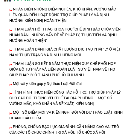
NHẬN DIỆN NHỮNG ĐIỂM NGHẼN, KHÓ KHĂN, VƯỚNG MẮC
LIÊN QUAN ĐẾN HOẠT ĐỘNG TRỢ GIÚP PHÁP LÝ VÀ ĐỊNH
HƯỚNG, KIẾN NGHỊ HOÀN THIỆN
THAM LUẬN HỘI THẢO KHOA HỌC "CHẾ ĐỊNH BÀO CHỮA VIÊN
NHÂN DÂN - NHỮNG VẤN ĐỀ VỀ PHÁP LÝ, THỰC TIỄN VÀ ĐỊNH
HƯỚNG HOÀN THIỆN"
THAM LUẬN ĐÁNH GIÁ CHẤT LƯỢNG DỊCH VỤ PHÁP LÝ Ở VIỆT
NAM: THỰC TRẠNG VÀ ĐỊNH HƯỚNG MỚI
THAM LUẬN SƠ KẾT 5 NĂM THỰC HIỆN QUY CHẾ PHỐI HỢP
GIỮA BỘ TƯ PHÁP VÀ LIÊN ĐOÀN LUẬT SƯ VIỆT NAM VỀ TRỢ
GIÚP PHÁP LÝ Ở THÀNH PHỐ HỒ CHÍ MINH
Một vài ý kiến góp ý Dự thảo Luật Đất đai
TÌNH HÌNH THỰC HIỆN CÔNG TÁC HỖ TRỢ, TRỢ GIÚP PHÁP LÝ
CHO CÁC ĐỐI TƯỢNG YẾU THẾ TẠI ĐỊA PHƯƠNG – MỘT SỐ
VƯỚNG MẮC, KHÓ KHĂN VÀ ĐỀ XUẤT, KIẾN NGHỊ
MỘT SỐ ĐIỂM MỚI VÀ KIẾN NGHỊ ĐỐI VỚI DỰ THẢO LUẬT KINH
DOANH BẢO HIỂM
PHÒNG, CHỐNG BẠO LỰC GIA ĐÌNH: CẦN NÂNG CAO VAI TRÒ
CỦA CÁC TỔ CHỨC CHÍNH TRỊ XÃ HỘI, TỔ CHỨC XÃ HỘI