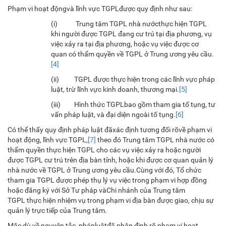
Phạm vi hoạt độngvà lĩnh vực TGPLđược quy định như sau:
(i) Trung tâm TGPL nhà nướcthực hiện TGPL
khi người được TGPL đang cư trú tại địa phương, vụ
việc xảy ra tại địa phương, hoặc vụ việc được cơ
quan có thẩm quyền về TGPL ở Trung ương yêu cầu.
[4]
(ii) TGPL được thực hiện trong các lĩnh vực pháp
luật, trừ lĩnh vực kinh doanh, thương mại.
[5]
(iii) Hình thức TGPLbao gồm tham gia tố tụng, tư
vấn pháp luật, và đại diện ngoài tố tụng.
[6]
Có thể thấy quy định pháp luật đãxác định tương đối rõvề phạm vi
hoạt động, lĩnh vực TGPL,
[7]
theo đó Trung tâm TGPL nhà nước có
thẩm quyền thực hiện TGPL cho các vụ việc xảy ra hoặc người
được TGPL cư trú trên địa bàn tỉnh, hoặc khi được cơ quan quản lý
nhà nước về TGPL ở Trung ương yêu cầu.Cùng với đó, Tổ chức
tham gia TGPL được phép thụ lý vụ việc trong phạm vi hợp đồng
hoặc đăng ký với Sở Tư pháp vàChi nhánh của Trung tâm
TGPL thực hiện nhiệm vụ trong phạm vi địa bàn được giao, chịu sự
quản lý trực tiếp của Trung tâm.
Mặc dù về nguyên tắc, phápluậtđã phân định rõ phạm vi hoạt