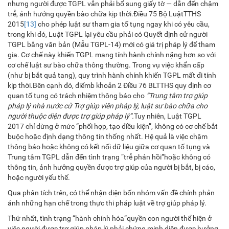
nhưng người được TGPL vẫn phải bổ sung giấy tờ — dẫn đến chậm
trễ, ảnh hưởng quyền bào chữa kịp thời.Điều 75 Bộ LuậtTTHS
2015
[13]
cho phép luật sư tham gia tố tụng ngay khi có yêu cầu,
trong khi đó, Luật TGPL lại yêu cầu phải có Quyết định cử người
TGPL bằng văn bản (Mẫu TGPL-14) mới có giá trị pháp lý để tham
gia. Cơ chế này khiến TGPL mang tính hành chính nặng hơn so với
cơ chế luật sư bào chữa thông thường. Trong vụ việc khẩn cấp
(như bị bắt quả tang), quy trình hành chính khiến TGPL mất đi tính
kịp thời.Bên cạnh đó, điểmb khoản 2 Điều 76 BLTTHS quy định cơ
quan tố tụng có trách nhiệm thông báo cho
“
Trung tâm trợ giúp
pháp lý nhà nước cử Trợ giúp viên pháp lý, luật sư bào chữa cho
người thuộc diện được trợ giúp pháp lý
”.
Tuy nhiên, Luật TGPL
2017 chỉ dừng ở mức “phối hợp, tạo điều kiện”, không có cơ chế bắt
buộc hoặc định dạng thông tin thống nhất. Hệ quả là việc chậm
thông báo hoặc không có kết nối dữ liệu giữa cơ quan tố tụng và
Trung tâm TGPL dẫn đến tình trạng “trễ phản hồi”hoặc không có
thông tin, ảnh hưởng quyền được trợ giúp của người bị bắt, bị cáo,
hoặc người yếu thế.
Qua phân tích trên, có thể nhận diện bốn nhóm vấn đề chính phản
ánh những hạn chế trong thực thi pháp luật về trợ giúp pháp lý.
Thứ nhất, tình trạng “hành chính hóa”quyền con người thể hiện ở
việc người được trợ giúp pháp lý phải chứng minh diện được hưởng