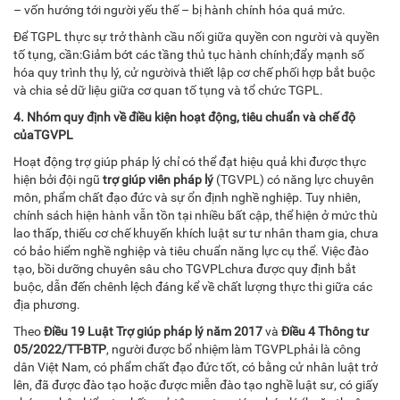
– vốn hướng tới người yếu thế – bị hành chính hóa quá mức.
Để TGPL thực sự trở thành cầu nối giữa quyền con người và quyền
tố tụng, cần:Giảm bớt các tầng thủ tục hành chính;đẩy mạnh số
hóa quy trình thụ lý, cử ngườivà thiết lập cơ chế phối hợp bắt buộc
và chia sẻ dữ liệu giữa cơ quan tố tụng và tổ chức TGPL.
4. Nhóm quy định về điều kiện hoạt động, tiêu chuẩn và chế độ
của
TG
V
PL
Hoạt động trợ giúp pháp lý chỉ có thể đạt hiệu quả khi được thực
hiện bởi đội ngũ
trợ giúp viên pháp lý
(TGVPL) có năng lực chuyên
môn, phẩm chất đạo đức và sự ổn định nghề nghiệp. Tuy nhiên,
chính sách hiện hành vẫn tồn tại nhiều bất cập, thể hiện ở mức thù
lao thấp, thiếu cơ chế khuyến khích luật sư tư nhân tham gia, chưa
có bảo hiểm nghề nghiệp và tiêu chuẩn năng lực cụ thể. Việc đào
tạo, bồi dưỡng chuyên sâu cho TGVPLchưa được quy định bắt
buộc, dẫn đến chênh lệch đáng kể về chất lượng thực thi giữa các
địa phương.
Theo
Điều 19 Luật Trợ giúp pháp lý năm 2017
và
Điều 4 Thông tư
05/2022/TT-BTP
, người được bổ nhiệm làm TGVPLphải là công
dân Việt Nam, có phẩm chất đạo đức tốt, có bằng cử nhân luật trở
lên, đã được đào tạo hoặc được miễn đào tạo nghề luật sư, có giấy