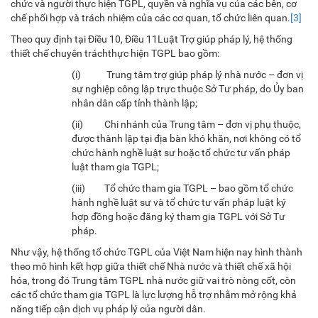
chức và người thực hiện TGPL, quyền và nghĩa vụ của các bên, cơ
chế phối hợp và trách nhiệm của các cơ quan, tổ chức liên quan.
[3]
Theo quy định tại Điều 10, Điều 11Luật Trợ giúp pháp lý, hệ thống
thiết chế chuyên tráchthực hiện TGPL bao gồm:
(i) Trung tâm trợ giúp pháp lý nhà nước – đơn vị
sự nghiệp công lập trực thuộc Sở Tư pháp, do Ủy ban
nhân dân cấp tỉnh thành lập;
(ii) Chi nhánh của Trung tâm – đơn vị phụ thuộc,
được thành lập tại địa bàn khó khăn, nơi không có tổ
chức hành nghề luật sư hoặc tổ chức tư vấn pháp
luật tham gia TGPL;
(iii) Tổ chức tham gia TGPL – bao gồm tổ chức
hành nghề luật sư và tổ chức tư vấn pháp luật ký
hợp đồng hoặc đăng ký tham gia TGPL với Sở Tư
pháp.
Như vậy, hệ thống tổ chức TGPL của Việt Nam hiện nay hình thành
theo mô hình kết hợp giữa thiết chế Nhà nước và thiết chế xã hội
hóa, trong đó Trung tâm TGPL nhà nước giữ vai trò nòng cốt, còn
các tổ chức tham gia TGPL là lực lượng hỗ trợ nhằm mở rộng khả
năng tiếp cận dịch vụ pháp lý của người dân.