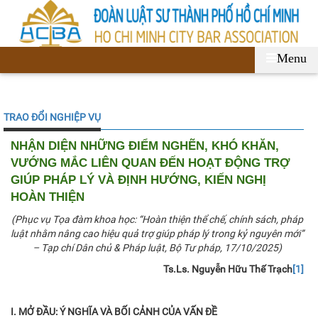
Menu
TRAO ĐỔI NGHIỆP VỤ
NHẬN DIỆN NHỮNG ĐIỂM NGHẼN, KHÓ KHĂN,
VƯỚNG MẮC LIÊN QUAN ĐẾN HOẠT ĐỘNG TRỢ
GIÚP PHÁP LÝ VÀ ĐỊNH HƯỚNG, KIẾN NGHỊ
HOÀN THIỆN
(Phục vụ Tọa đàm khoa học: “Hoàn thiện thể chế, chính sách, pháp
luật nhằm nâng cao hiệu quả trợ giúp pháp lý trong kỷ nguyên mới”
– Tạp chí Dân chủ & Pháp luật, Bộ Tư pháp, 17/10/2025)
Ts.Ls. Nguyễn Hữu Thế Trạch
[1]
I. MỞ ĐẦU: Ý NGHĨA VÀ BỐI CẢNH CỦA VẤN ĐỀ