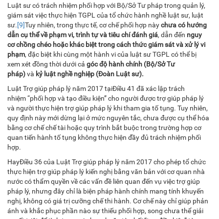
Luật sư có trách nhiệm phối hợp với Bộ/Sở Tư pháp trong quản lý,
giám sát việc thực hiện TGPL của tổ chức hành nghề luật sư, luật
sư.
[9]
Tuy nhiên, trong thực tế, cơ chế phối hợp này
chưa có hướng
dẫn cụ thể về phạm vi, trình tự và tiêu chí đánh giá
, dẫn đến
nguy
cơ chồng chéo hoặc khác biệt trong cách thức giám sát và xử lý vi
phạm
, đặc biệt khi cùng một hành vi của luật sư TGPL có thể bị
xem xét đồng thời dưới cả
góc độ hành chính (Bộ/Sở Tư
pháp)
và
kỷ luật nghề nghiệp (Đoàn Luật sư)
.
Luật Trợ giúp pháp lý năm 2017 tạiĐiều 41 đã xác lập trách
nhiệm “phối hợp và tạo điều kiện” cho người được trợ giúp pháp lý
và người thực hiện trợ giúp pháp lý khi tham gia tố tụng. Tuy nhiên,
quy định này mới dừng lại ở mức nguyên tắc, chưa được cụ thể hóa
bằng cơ chế chế tài hoặc quy trình bắt buộc trong trường hợp cơ
quan tiến hành tố tụng không thực hiện đầy đủ trách nhiệm phối
hợp.
HayĐiều 36 của Luật Trợ giúp pháp lý năm 2017 cho phép tổ chức
thực hiện trợ giúp pháp lý kiến nghị bằng văn bản với cơ quan nhà
nước có thẩm quyền về các vấn đề liên quan đến vụ việc trợ giúp
pháp lý, nhưng đây chỉ là biện pháp hành chính mang tính khuyến
nghị, không có giá trị cưỡng chế thi hành. Cơ chế này chỉ giúp phản
ánh và khắc phục phần nào sự thiếu phối hợp, song chưa thể giải