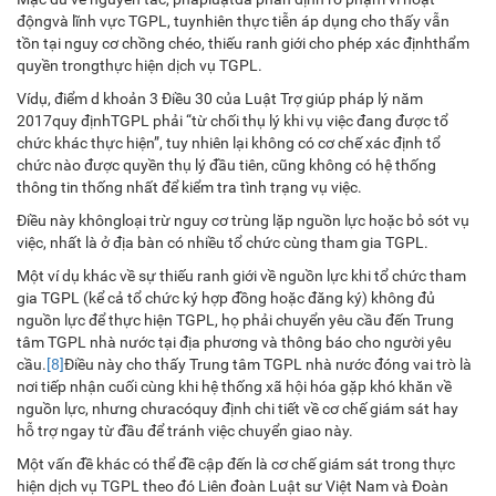
độngvà lĩnh vực TGPL, tuynhiên thực tiễn áp dụng cho thấy vẫn
tồn tại nguy cơ chồng chéo, thiếu ranh giới cho phép xác địnhthẩm
quyền trongthực hiện dịch vụ TGPL.
Vídụ, điểm d khoản 3 Điều 30 của Luật Trợ giúp pháp lý năm
2017quy địnhTGPL phải “từ chối thụ lý khi vụ việc đang được tổ
chức khác thực hiện”, tuy nhiên lại không có cơ chế xác định tổ
chức nào được quyền thụ lý đầu tiên, cũng không có hệ thống
thông tin thống nhất để kiểm tra tình trạng vụ việc.
Điều này khôngloại trừ nguy cơ trùng lặp nguồn lực hoặc bỏ sót vụ
việc, nhất là ở địa bàn có nhiều tổ chức cùng tham gia TGPL.
Một ví dụ khác về sự thiếu ranh giới về nguồn lực khi tổ chức tham
gia TGPL (kể cả tổ chức ký hợp đồng hoặc đăng ký) không đủ
nguồn lực để thực hiện TGPL, họ phải chuyển yêu cầu đến Trung
tâm TGPL nhà nước tại địa phương và thông báo cho người yêu
cầu.
[8]
Điều này cho thấy Trung tâm TGPL nhà nước đóng vai trò là
nơi tiếp nhận cuối cùng khi hệ thống xã hội hóa gặp khó khăn về
nguồn lực, nhưng chưacóquy định chi tiết về cơ chế giám sát hay
hỗ trợ ngay từ đầu để tránh việc chuyển giao này.
Một vấn đề khác có thể đề cập đến là cơ chế giám sát trong thực
hiện dịch vụ TGPL theo đó Liên đoàn Luật sư Việt Nam và Đoàn