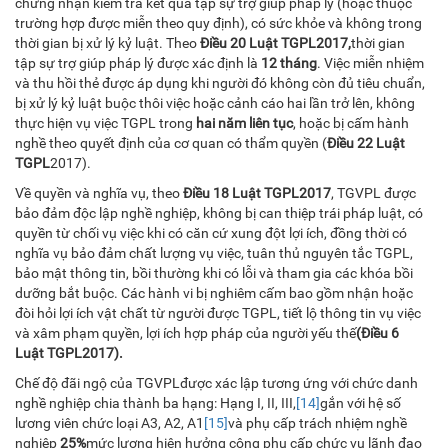
chứng nhận kiểm tra kết quả tập sự trợ giúp pháp lý (hoặc thuộc
trường hợp được miễn theo quy định), có sức khỏe và không trong
thời gian bị xử lý kỷ luật. Theo
Điều 20 Luật TGPL
2017,
thời gian
tập sự trợ giúp pháp lý được xác định là
12 tháng
. Việc miễn nhiệm
và thu hồi thẻ được áp dụng khi người đó không còn đủ tiêu chuẩn,
bị xử lý kỷ luật buộc thôi việc hoặc cảnh cáo hai lần trở lên, không
thực hiện vụ việc TGPL trong
hai năm liên tục
, hoặc bị cấm hành
nghề theo quyết định của cơ quan có thẩm quyền (
Điều 22 Luật
TGPL
2017).
Về quyền và nghĩa vụ, theo
Điều 18 Luật TGPL
2017
, TGVPL được
bảo đảm độc lập nghề nghiệp, không bị can thiệp trái pháp luật, có
quyền từ chối vụ việc khi có căn cứ xung đột lợi ích, đồng thời có
nghĩa vụ bảo đảm chất lượng vụ việc, tuân thủ nguyên tắc TGPL,
bảo mật thông tin, bồi thường khi có lỗi và tham gia các khóa bồi
dưỡng bắt buộc. Các hành vi bị nghiêm cấm bao gồm nhận hoặc
đòi hỏi lợi ích vật chất từ người được TGPL, tiết lộ thông tin vụ việc
và xâm phạm quyền, lợi ích hợp pháp của người yếu thế
(
Điều 6
Luật TGPL
2017
).
Chế độ đãi ngộ của TGVPLđược xác lập tương ứng với chức danh
nghề nghiệp chia thành ba hạng: Hạng I, II, III,
[14]
gắn với hệ số
lương viên chức loại A3, A2, A1
[15]
và phụ cấp trách nhiệm nghề
nghiệp
25%
mức lương hiện hưởng cộng phụ cấp chức vụ lãnh đạo