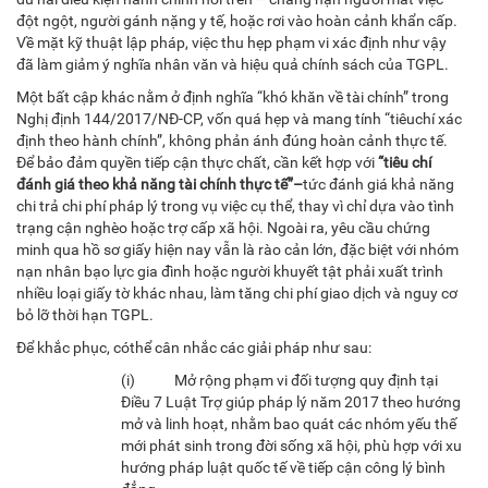
đột ngột, người gánh nặng y tế, hoặc rơi vào hoàn cảnh khẩn cấp.
Về mặt kỹ thuật lập pháp, việc thu hẹp phạm vi xác định như vậy
đã làm giảm ý nghĩa nhân văn và hiệu quả chính sách của TGPL.
Một bất cập khác nằm ở định nghĩa “khó khăn về tài chính” trong
Nghị định 144/2017/NĐ-CP, vốn quá hẹp và mang tính “tiêuchí xác
định theo hành chính”, không phản ánh đúng hoàn cảnh thực tế.
Để bảo đảm quyền tiếp cận thực chất, cần kết hợp với
“
tiêu chí
đánh giá theo khả năng tài chính thực tế
”
–
tức đánh giá khả năng
chi trả chi phí pháp lý trong vụ việc cụ thể, thay vì chỉ dựa vào tình
trạng cận nghèo hoặc trợ cấp xã hội. Ngoài ra, yêu cầu chứng
minh qua hồ sơ giấy hiện nay vẫn là rào cản lớn, đặc biệt với nhóm
nạn nhân bạo lực gia đình hoặc người khuyết tật phải xuất trình
nhiều loại giấy tờ khác nhau, làm tăng chi phí giao dịch và nguy cơ
bỏ lỡ thời hạn TGPL.
Để khắc phục, cóthể cân nhắc các giải pháp như sau:
(i) Mở rộng phạm vi đối tượng quy định tại
Điều 7 Luật Trợ giúp pháp lý năm 2017 theo hướng
mở và linh hoạt, nhằm bao quát các nhóm yếu thế
mới phát sinh trong đời sống xã hội, phù hợp với xu
hướng pháp luật quốc tế về tiếp cận công lý bình