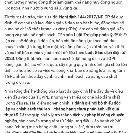
chất lượng nhưng đồng thời làm giảm khả năng huy động nguồn
lực ngoài nhà nước ở vùng sâu, vùng xa.
Từ thực tiễn trên, cần sửa đổi
Nghị định 144/2017/NĐ-CP
để quy
định rõ cơ chế thù lao, đánh giá và đào tạo bắt buộc, đồng thời bổ
sung bộ chỉ số chất lượng vụ việc (KPIs) làm căn cứ đánh giá, xếp
hạng và phân bổ ngân sách. Cần sửa
Luật Trợ giúp pháp lý
để thiết
lập cơ chế đánh giá độc lập, hóa chuẩn năng lực theo mô-đun
chuyên sâu (tố tụng, bảo mật, kỹ năng làm việc với nhóm yếu thế)
và cụ thể hóa nghĩa vụ bảo mật dữ liệu theo
Luật Giao dịch điện tử
2023
. Đồng thời, nên ban hành cơ chế đặt hàng dịch vụ TGPL
công, gắn thù lao với kết quả, xây dựng quy trình đánh giá chéo liên
tỉnh, số hóa hồ sơ vụ việc và công khai bản đồ năng lực Trung tâm
TGPL nhằm thúc đẩy cạnh tranh minh bạch và nâng cao chất
lượng dịch vụ.
Nhìn tổng thể, hệ thống pháp luật đã quy định khá đầy đủ về điều
kiện đầu vào của TGVPL, nhưng vẫn thiếu cơ chế bảo đảm chất
lượng đầu ra. Hai điểm nghẽn chính là
đánh giá nội bộ thiếu độc
lập
và
chính sách thù lao – thăng hạng chưa phản ánh kết quả
thực tế
. Để trợ giúp pháp lý trở thành
dịch vụ pháp lý công chuyên
nghiệp
, cần chuyển trọng tâm từ “đáp ứng điều kiện hành chính”
sang “chứng minh bằng chất lượng vụ việc”, dựa trên ba trụ
cột:
đánh giá độc lập – thù lao theo hiệu quả – số hóa quản lý
. Đây