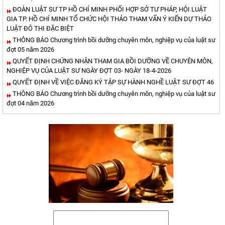
ĐOÀN LUẬT SƯ TP HỒ CHÍ MINH PHỐI HỢP SỞ TƯ PHÁP, HỘI LUẬT
GIA TP. HỒ CHÍ MINH TỔ CHỨC HỘI THẢO THAM VẤN Ý KIẾN DỰ THẢO
LUẬT ĐÔ THI ĐẶC BIỆT
THÔNG BÁO Chương trình bồi dưỡng chuyên môn, nghiệp vụ của luật sư
đợt 05 năm 2026
QUYẾT ĐỊNH CHỨNG NHẬN THAM GIA BỒI DƯỠNG VỀ CHUYÊN MÔN,
NGHIỆP VỤ CỦA LUẬT SƯ NGÀY ĐỢT 03- NGÀY 18-4-2026
QUYẾT ĐỊNH VỀ VIỆC ĐĂNG KÝ TẬP SỰ HÀNH NGHỀ LUẬT SƯ ĐỢT 46
THÔNG BÁO Chương trình bồi dưỡng chuyên môn, nghiệp vụ của luật sư
đợt 04 năm 2026