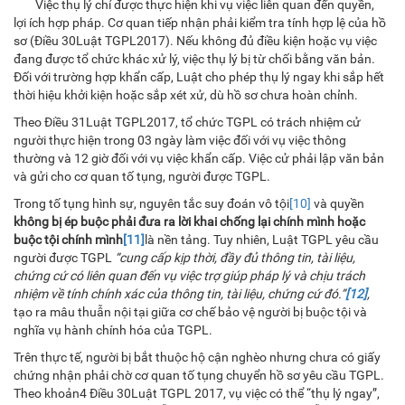
Việc thụ lý chỉ được thực hiện khi vụ việc liên quan đến quyền,
lợi ích hợp pháp. Cơ quan tiếp nhận phải kiểm tra tính hợp lệ của hồ
sơ (Điều 30Luật TGPL2017). Nếu không đủ điều kiện hoặc vụ việc
đang được tổ chức khác xử lý, việc thụ lý bị từ chối bằng văn bản.
Đối với trường hợp khẩn cấp, Luật cho phép thụ lý ngay khi sắp hết
thời hiệu khởi kiện hoặc sắp xét xử, dù hồ sơ chưa hoàn chỉnh.
Theo Điều 31Luật TGPL2017, tổ chức TGPL có trách nhiệm cử
người thực hiện trong 03 ngày làm việc đối với vụ việc thông
thường và 12 giờ đối với vụ việc khẩn cấp. Việc cử phải lập văn bản
và gửi cho cơ quan tố tụng, người được TGPL.
Trong tố tụng hình sự, nguyên tắc suy đoán vô tội
[10]
và quyền
không bị ép buộc phải đưa ra lời khai chống lại chính mình hoặc
buộc tội chính mình
[11]
là nền tảng. Tuy nhiên, Luật TGPL yêu cầu
người được TGPL
“cung cấp kịp thời, đầy đủ thông tin, tài liệu,
chứng cứ có liên quan đến vụ việc trợ giúp pháp lý và chịu trách
nhiệm về tính chính xác của thông tin, tài liệu, chứng cứ đó.”
[12]
,
tạo ra mâu thuẫn nội tại giữa cơ chế bảo vệ người bị buộc tội và
nghĩa vụ hành chính hóa của TGPL.
Trên thực tế, người bị bắt thuộc hộ cận nghèo nhưng chưa có giấy
chứng nhận phải chờ cơ quan tố tụng chuyển hồ sơ yêu cầu TGPL.
Theo khoản4 Điều 30Luật TGPL 2017, vụ việc có thể “thụ lý ngay”,