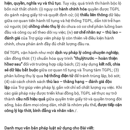
hiện
,
quyền, nghĩa vụ và thủ tục
. Tuy vậy, quá trình thi hành bộc lộ
bốn nút thắt chính: (i) nguy cơ
hành chính hóa
quyền được TGPL
do gánh nặng giấy tờ và quyết định cử; (ii)
thiếu liên thông
dữ liệu
giữa cơ quan tiến hành tố tụng và hệ thống TGPL, dẫn tới trễ hạn
cử người; (iii)
chồng chéo thụ lý
do chưa có cơ chế phân luồng ban
đầu và công cụ số theo dõi vụ việc; (iv)
cơ chế nhân sự – thù lao –
đánh giá
của Trợ giúp viên pháp lý còn thiên về điều kiện hành
chính, chưa phản ánh đầy đủ chất lượng đầu ra.
Để TGPL vận hành như một
dịch vụ pháp lý công chuyên nghiệp
,
cần đồng thời: (1) chuẩn hóa quy trình
“thụ
lý
trước – hoàn thiện
hồ
sơ
sau”
đối với trường hợp cấp bách; (2) xây dựng
kết nối, chia
sẻ dữ liệu bắt buộc
giữa cơ quan tố tụng và Trung tâm TGPL; (3)
phân luồng thụ lý qua
hệ thống điện tử
để tránh trùng lặp, bỏ sót;
(4) cải cách chính sách
thù lao – thăng hạng – đánh giá độc
lập
của Trợ giúp viên pháp lý, gắn với chỉ số chất lượng vụ việc. Khi
các giải pháp này được triển khai đồng bộ, TGPL sẽ thực sự trở
thành
cầu nối hiệu quả
giữa quyền trên giấy tờ và quyền trong đời
sống, bảo đảm mọi công dân, nhất là nhóm yếu thế
,
được tiếp cận
công lý kịp thời, bình đẳng và nhân văn
./.
Danh mục văn bản pháp luật sử dụng cho Bài viết: