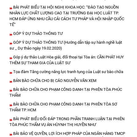
BÀI PHÁT BIỂU TẠI HỘI NGHỊ KHOA HỌC: “ĐÀO TẠO NGUỒN
NHÂN LỰC CHẤT LƯỢNG CAO TẠI TRƯỜNG ĐẠI HỌC LUẬT TP.
HCM ĐÁP ỨNG NHU CẦU CẢI CÁCH TƯ PHÁP VÀ HỘI NHẬP QUỐC
TẾ”
GÓP Ý DỰ THẢO THÔNG TƯ
GÓP Ý DỰ THẢO THÔNG TƯ (Hướng dẫn tập sự hành nghề luật
sư _ Dự thảo ngày 19.02.2020)
Góp ý dự thảo Luật Hòa giải, đối thoại tại Tòa án: CẦN PHÁT HUY
THÊM SỰ THAM GIA CỦA LUẬT SƯ
Tọa đàm Tăng cường năng lực tranh tụng của Luật sư bào chữa
BẢN BÀO CHỮA CHO BỊ CÁO NGUYỄN VĂN XEM
BÀI BÀO CHỮA CHO PHẠM CÔNG DANH TẠI PHIÊN TÒA PHÚC
THẨM
BÀI BÀO CHỮA CHO PHẠM CÔNG DANH TẠI PHIÊN TÒA SƠ
THẨM TP. HCM
BÀI PHÁT BIỂU ĐỐI ĐÁP TRONG PHẦN TRANH LUẬN TẠI PHIÊN
TÒA PHÚC THẨM VỤ ÁN HÙYNH THỊ HUYỀN NHƯ
BÀI BẢO VỆ QUYỀN, LỢI ÍCH HỢP PHÁP CỦA NGÂN HÀNG TMCP