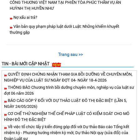
CÔNG THUƠNG VIỆT NAM TẠI PHIÊN TÒA PHÚC THẨM VỤ ÁN
HUỲNH THỊ HUYỀN NHƯ
Nợ xấu ai trả?
Văn bản quy phạm pháp luật dưới Luật: Những khiếm khuyết
thường gặp
Trang sau >>
TIN - BÀI MỚI CẬP NHẬT
QUYẾT ĐỊNH CHỨNG NHẬN THAM GIA BỒI DƯỠNG VỀ CHUYÊN MÔN,
NGHIỆP VỤ CỦA LUẬT SƯ NGÀY ĐỢT 04- NGÀY 18-4-2026
THÔNG BÁO Chương trình bồi dưỡng chuyên môn, nghiệp vụ của luật sư
đợt 06 năm 2026
BÁO CÁO GÓP Ý ĐỐI VỚI DỰ THẢO LUẬT ĐÔ THỊ ĐẶC BIỆT (LẦN 5,
NGÀY 24/05/2026)
CƠ CHẾ THỬ NGHIỆM THỂ CHẾ PHÁP LUẬT CÓ KIỂM SOÁT CHO MÔ
HÌNH ĐÔ THỊ ĐẶC BIỆT
Về việc tổ chức lấy ý kiến đóng góp đối với Dự thảo Báo cáo Tổng kết
nhiệm kỳ - Phương hướng nhiệm kỳ mới; Dự thảo Nội quy (sửa đổi) của
Đoàn Luật sư