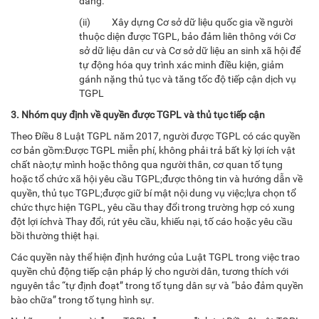
đẳng.
(ii) Xây dựng Cơ sở dữ liệu quốc gia về người
thuộc diện được TGPL, bảo đảm liên thông với Cơ
sở dữ liệu dân cư và Cơ sở dữ liệu an sinh xã hội để
tự động hóa quy trình xác minh điều kiện, giảm
gánh nặng thủ tục và tăng tốc độ tiếp cận dịch vụ
TGPL
3. Nhóm quy định về quyền được TGPL và thủ tục tiếp cận
Theo Điều 8 Luật TGPL năm 2017, người được TGPL có các quyền
cơ bản gồm:Được TGPL miễn phí, không phải trả bất kỳ lợi ích vật
chất nào;tự mình hoặc thông qua người thân, cơ quan tố tụng
hoặc tổ chức xã hội yêu cầu TGPL;được thông tin và hướng dẫn về
quyền, thủ tục TGPL;được giữ bí mật nội dung vụ việc;lựa chọn tổ
chức thực hiện TGPL, yêu cầu thay đổi trong trường hợp có xung
đột lợi íchvà Thay đổi, rút yêu cầu, khiếu nại, tố cáo hoặc yêu cầu
bồi thường thiệt hại.
Các quyền này thể hiện định hướng của Luật TGPL trong việc trao
quyền chủ động tiếp cận pháp lý cho người dân, tương thích với
nguyên tắc “tự định đoạt” trong tố tụng dân sự và “bảo đảm quyền
bào chữa” trong tố tụng hình sự.