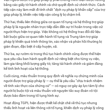
bằng các giấy tờ hành chính và chờ quyết định cử chính thức. Cách
tiếp cận này làm mất đi tính chất “dịch vụ pháp lý khẩn cấp” của trợ
giúp pháp lý, khiến việc tiếp cận công lý bị chậm trễ.
Thứ hai, thiếu liên thông giữa cơ quan tố tụng và hệ thống trợ giúp
pháp lý là nguyên nhân trực tiếp dẫn đến sự trì hoãn trong việc cử
người thực hiện trợ giúp. Việc không có hệ thống trao đổi dữ liệu
bắt buộc giữa cơ quan tiến hành tố tụng và Trung tâm trợ giúp
pháp lý khiến quá trình thông tin, xác nhận và phản hồi thường bị
gián đoạn, đặc biệt ở cấp huyện, xã.
Thứ ba, sự rườm rà trong thủ tục hành chính cũng được thể hiện
qua yêu cầu ban hành quyết định cử riêng biệt cho từng vụ việc,
làm gia tăng khối lượng giấy tờ, tăng tải hành chính và giảm đáng
kể tính linh hoạt của hệ thống.
Cuối cùng, mâu thuẫn trong quy định về nghĩa vụ chứng minh của
người được trợ giúp pháp lý — cụ thể là yêu cầu “chịu trách nhiệm
về tính xác thực của chứng cứ” — có nguy cơ gây áp lực tâm lý cho
người bị buộc tội và mâu thuẫn với nguyên tắc suy đoán vô tội
được bảo đảm trong tố tụng hình sự.
Hoạt động TGPL hiện được thiết kế chặt chẽ về thủ tục nhưng
thiếu linh hoạt và liên thông với tố tụng, khiến dịch vụ pháp lý công