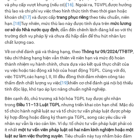
và phụ cấp vượt khung (nếu có)
[16]
. Ngoài ra, TGVPLđược hưởng
thù lao và chi phí vụ việc theo hình thức tính theo thời gian hoặc
khoán chi
[17]
và được cấp
trang phục riêng
theo tiêu chuẩn, niên
hạn.
[18]
Tuy nhiên, mức thù lao này được tính dựa trên
mức lương
cơ sở do Nhà nước quy định
, dẫn đến chênh lệch đáng kể so với thị
trường dịch vụ pháp lý và chưa đủ hấp dẫn để thu hút nhân lực
chất lượng cao.
Về cơ chế đánh giá và thăng hạng, theo
Thông tư 09/2024/TT-BTP
,
tiêu chí thăng hạng hiện vẫn thiên về niên hạn và mức độ hoàn
thành nhiệm vụ hành chính, chưa dựa vào kết quả thực chất của
vụ việc hoặc tác động xã hội của hoạt động TGPL. Cùng với đó,
việc TGVPLcác hạng I, II, III đều đồng thời đảm nhiệm công tác
thẩm định chất lượng vụ việc
[19]
khiến cơ chế đánh giá nội bộ thiếu
tính độc lập, khó tạo áp lực nâng chuẩn nghề nghiệp.
Bên cạnh đó, chủ trương xã hội hóa TGPL tuy được ghi nhận
trong
Điều 11–13 Luật TGPL
nhưng triển khai còn hạn chế. Mặc dù
tổ chức hành nghề luật sư và tổ chức tư vấn pháp luật được phép
ký hợp đồng hoặc đăng ký tham gia TGPL, song các yêu cầu về
nhân sự vẫn là rào cản lớn. Ví dụ: tổ chức tư vấn pháp luật phải có
ít nhất
một tư vấn viên pháp luật có hai năm kinh nghiệm hoặc một
luật sư làm việc thường xuyên
. Tiêu chuẩn này tuy nhằm bảo đảm