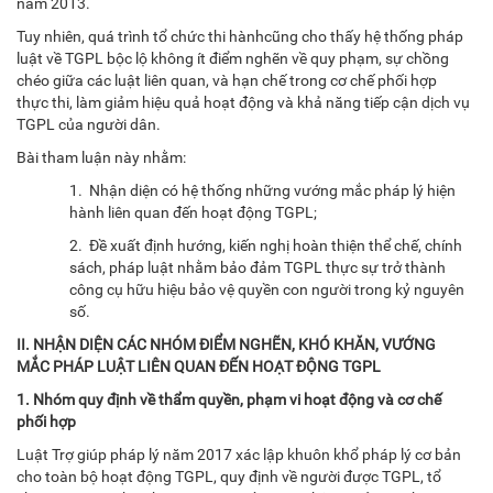
năm 2013.
Tuy nhiên, quá trình tổ chức thi hànhcũng cho thấy hệ thống pháp
luật về TGPL bộc lộ không ít điểm nghẽn về quy phạm, sự chồng
chéo giữa các luật liên quan, và hạn chế trong cơ chế phối hợp
thực thi, làm giảm hiệu quả hoạt động và khả năng tiếp cận dịch vụ
TGPL của người dân.
Bài tham luận này nhằm:
1. Nhận diện có hệ thống những vướng mắc pháp lý hiện
hành liên quan đến hoạt động TGPL;
2. Đề xuất định hướng, kiến nghị hoàn thiện thể chế, chính
sách, pháp luật nhằm bảo đảm TGPL thực sự trở thành
công cụ hữu hiệu bảo vệ quyền con người trong kỷ nguyên
số.
II. NHẬN DIỆN CÁC NHÓM ĐIỂM NGHẼN, KHÓ KHĂN, VƯỚNG
MẮC PHÁP LUẬT LIÊN QUAN ĐẾN HOẠT ĐỘNG TGPL
1. Nhóm quy định về thẩm quyền, phạm vi hoạt động và cơ chế
phối hợp
Luật Trợ giúp pháp lý năm 2017 xác lập khuôn khổ pháp lý cơ bản
cho toàn bộ hoạt động TGPL, quy định về người được TGPL, tổ