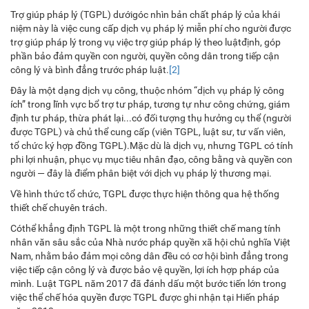
Trợ giúp pháp lý (TGPL) dướigóc nhìn bản chất pháp lý của khái
niệm này là việc cung cấp dịch vụ pháp lý miễn phí cho người được
trợ giúp pháp lý trong vụ việc trợ giúp pháp lý theo luậtđịnh, góp
phần bảo đảm quyền con người, quyền công dân trong tiếp cận
công lý và bình đẳng trước pháp luật.
[2]
Đây là một dạng dịch vụ công, thuộc nhóm “dịch vụ pháp lý công
ích” trong lĩnh vực bổ trợ tư pháp, tương tự như công chứng, giám
định tư pháp, thừa phát lại...có đối tượng thụ hưởng cụ thể (người
được TGPL) và chủ thể cung cấp (viên TGPL, luật sư, tư vấn viên,
tổ chức ký hợp đồng TGPL).Mặc dù là dịch vụ, nhưng TGPL có tính
phi lợi nhuận, phục vụ mục tiêu nhân đạo, công bằng và quyền con
người — đây là điểm phân biệt với dịch vụ pháp lý thương mại.
Về hình thức tổ chức, TGPL được thực hiện thông qua hệ thống
thiết chế chuyên trách.
Cóthể khẳng định TGPL là một trong những thiết chế mang tính
nhân văn sâu sắc của Nhà nước pháp quyền xã hội chủ nghĩa Việt
Nam, nhằm bảo đảm mọi công dân đều có cơ hội bình đẳng trong
việc tiếp cận công lý và được bảo vệ quyền, lợi ích hợp pháp của
mình. Luật TGPL năm 2017 đã đánh dấu một bước tiến lớn trong
việc thể chế hóa quyền được TGPL được ghi nhận tại Hiến pháp