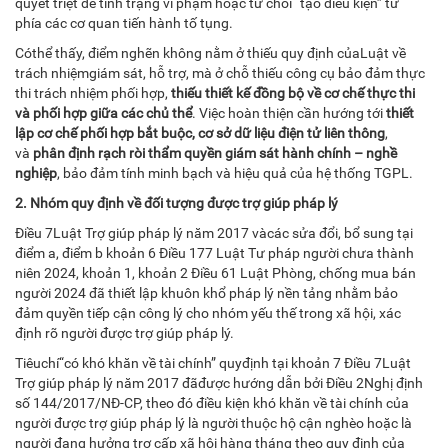
quyết triệt để tình trạng vi phạm hoặc từ chối “tạo điều kiện” từ
phía các cơ quan tiến hành tố tụng.
Cóthể thấy, điểm nghẽn không nằm ở thiếu quy định củaLuật về
trách nhiệmgiám sát, hỗ trợ, mà ở chỗ thiếu công cụ bảo đảm thực
thi trách nhiệm phối hợp,
thiếu thiết kế đồng bộ về cơ chế thực thi
và phối hợp giữa các chủ thể
. Việc hoàn thiện cần hướng tới
thiết
lập cơ chế phối hợp bắt buộc, cơ sở dữ liệu điện tử liên thông
,
và
phân định rạch ròi thẩm quyền giám sát hành chính – nghề
nghiệp
, bảo đảm tính minh bạch và hiệu quả của hệ thống TGPL.
2. Nhóm quy định về đối tượng được trợ giúp pháp lý
Điều 7Luật Trợ giúp pháp lý năm 2017 vàcác sửa đổi, bổ sung tại
điểm a, điểm b khoản 6 Điều 177 Luật Tư pháp người chưa thành
niên 2024, khoản 1, khoản 2 Điều 61 Luật Phòng, chống mua bán
người 2024 đã thiết lập khuôn khổ pháp lý nền tảng nhằm bảo
đảm quyền tiếp cận công lý cho nhóm yếu thế trong xã hội, xác
định rõ người được trợ giúp pháp lý.
Tiêuchí“có khó khăn về tài chính” quyđịnh tại khoản 7 Điều 7Luật
Trợ giúp pháp lý năm 2017 đãđược hướng dẫn bởi Điều 2Nghị định
số 144/2017/NĐ-CP, theo đó điều kiện khó khăn về tài chính của
người được trợ giúp pháp lý là người thuộc hộ cận nghèo hoặc là
người đang hưởng trợ cấp xã hội hàng tháng theo quy định của