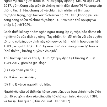
Nghĩa vụ của người được TGPL đượcquy định tại Điều 9Luật TGPL
2017, gồm:Cung cấp giấy tờ chứng minh diện được TGPL;cung cấp
thông tin, tài liệu, chứng cứ và chịu trách nhiệm về tính xác
thực;tôn trọng, hợp tác với tổ chức và người TGPL;không yêu cầu
song song nhiều tổ chức thực hiện TGPLvà tuân thủ nội quy và
pháp luật về TGPL.
Cách thiết kế này nhằm ngăn ngừa trùng lặp vụ việc, bảo đảm tính
nghiêm túc của dịch vụ công. Tuy nhiên, khi đối chiếu với các quyền
tố tụng cơ bản, quy định này có nguy cơ hành chính hóa quan hệ
TGPL, vì người được TGPL bị xem như “đối tượng quản lý” hơn là
“chủ thể thụ hưởng quyền hiến định”.
Thủ tục tiếp cận và thụ lý TGPđược quy định tạiChương V Luật
TGPL2017, gồm ba giai đoạn:
(1) Tiếp nhận yêu cầu;
(2) Kiểm tra điều kiện;
(3) Thụ lý và cử người thực hiện.
Người yêu cầu có thể nộp hồ sơ trực tiếp, qua bưu chính hoặc điện
tử. Hồ sơ gồm: đơn yêu cầu, giấy tờ chứng minh diện được TGPL
và tài liệu liên quan.(Điều 29 Luật TGPL2017)